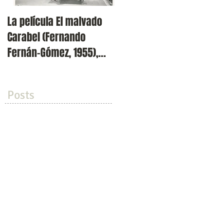
La película El malvado
Presentación de la
Carabel (Fernando
revista Volvoreta en
Fernán-Gómez, 1955),
Filmoteca Española (Cin
incluida en el ciclo 'Los
Doré)
dos exil
Posts