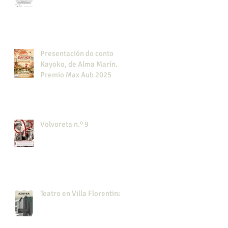
Presentación do conto
Kayoko, de Alma Marín.
Premio Max Aub 2025
Volvoreta n.º 9
Teatro en Villa Florentina