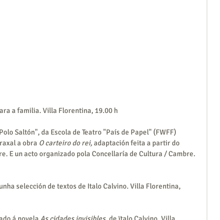
a a familia. Villa Florentina, 19.00 h
olo Saltón", da Escola de Teatro "País de Papel" (FWFF) 
raxal a obra 
O carteiro do rei, 
adaptación feita a partir do 
re. E un acto organizado pola Concellaría de Cultura / Cambre. 
a selección de textos de Italo Calvino. Villa Florentina, 
ado á novela 
As cidades invisibles
, de ïtalo Calvino. Villa 