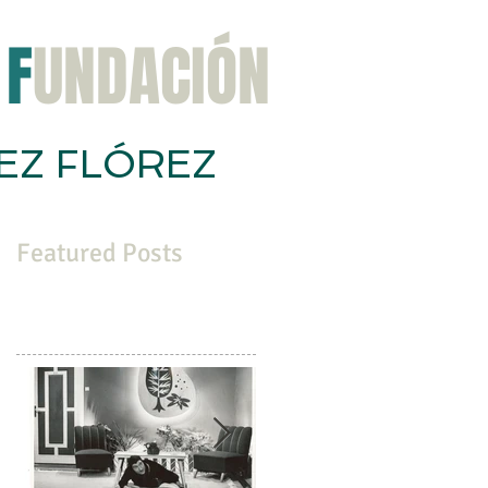
F
UNDACIÓN
EZ FLÓREZ
ación
Congreso
Noticias
Contacta
Featured Posts