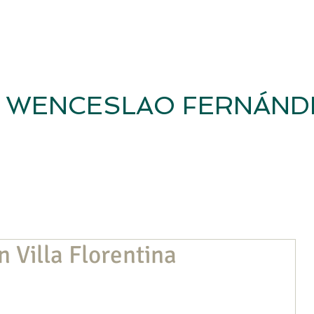
WENCESLAO FERNÁND
Inicio
Revista
Casa-Museo
Fundación WFF
Investig
 Villa Florentina