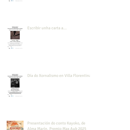
Escribir unha carta a...
Día do Xornalismo en Villa Florentina
Presentación do conto Kayoko, de
Alma Marín. Premio Max Aub 2025