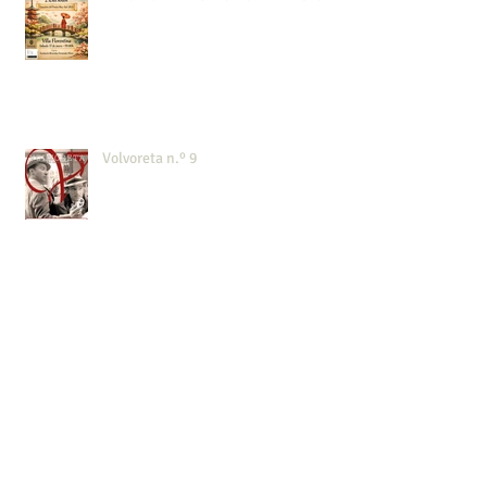
Volvoreta n.º 9
Teatro en Villa Florentina