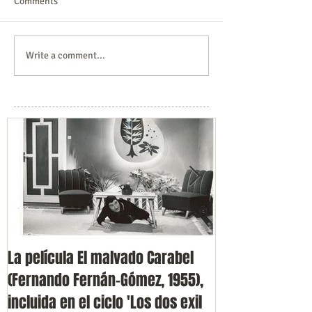
Comments
Write a comment...
La película El malvado Carabel
Presentación de
(Fernando Fernán-Gómez, 1955),
Volvoreta en F
incluida en el ciclo 'Los dos exil
(Cine Doré)