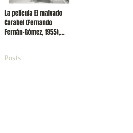
La película El malvado
Presentación de la
Carabel (Fernando
revista Volvoreta en
Fernán-Gómez, 1955),
Filmoteca Española (Cin
incluida en el ciclo 'Los
Doré)
dos exil
Posts