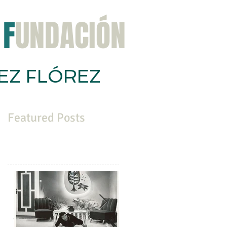
F
UNDACIÓN
EZ FLÓREZ
ación
Congreso
Noticias
Contacta
Featured Posts