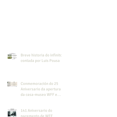
Breve historia do infinito,
contada por Luis Pousa
Conmemoración do 25
Aniversario da apertura
da casa-museo WFF e
presentación do libro
"Cine colonial en la
141 Aniversario do
Guinea española".
nacemento de WFF