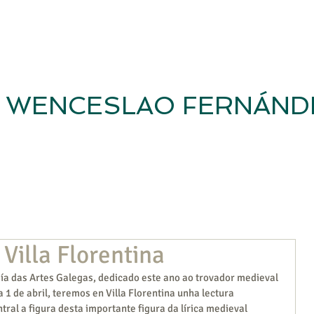
WENCESLAO FERNÁND
Inicio
Revista
Casa-Museo
Fundación WFF
Investig
Villa Florentina
a das Artes Galegas, dedicado este ano ao trovador medieval 
1 de abril, teremos en Villa Florentina unha lectura 
ral a figura desta importante figura da lírica medieval 