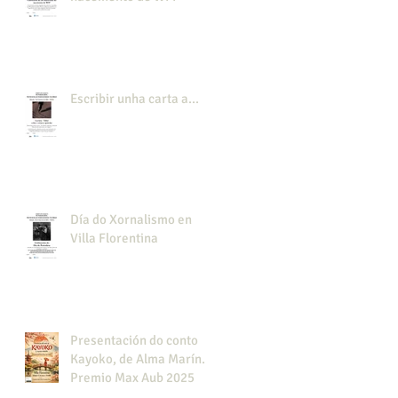
Escribir unha carta a...
Día do Xornalismo en
Villa Florentina
Presentación do conto
Kayoko, de Alma Marín.
Premio Max Aub 2025