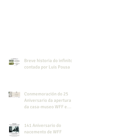
Breve historia do infinito,
contada por Luis Pousa
Conmemoración do 25
Aniversario da apertura
da casa-museo WFF e
presentación do libro
"Cine colonial en la
141 Aniversario do
Guinea española".
nacemento de WFF