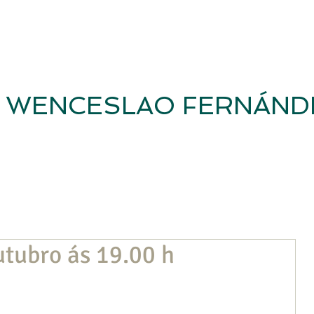
WENCESLAO FERNÁND
Inicio
Revista
Casa-Museo
Fundación WFF
Investig
utubro ás 19.00 h