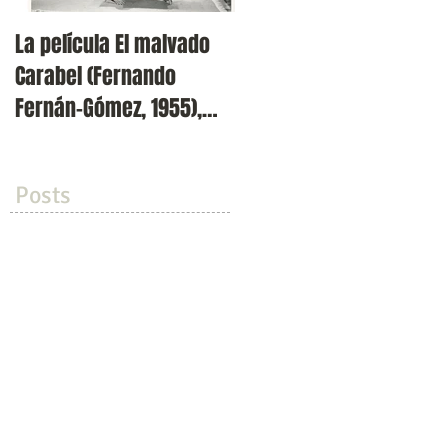
La película El malvado
Presentación de la
Carabel (Fernando
revista Volvoreta en
Fernán-Gómez, 1955),
Filmoteca Española (Cin
incluida en el ciclo 'Los
Doré)
dos exil
Posts