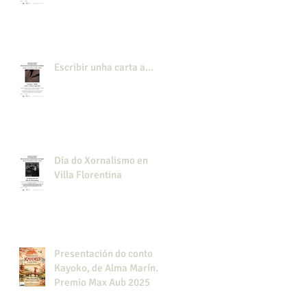
Escribir unha carta a...
Día do Xornalismo en
Villa Florentina
Presentación do conto
Kayoko, de Alma Marín.
Premio Max Aub 2025