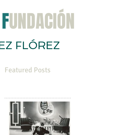
F
UNDACIÓN
EZ FLÓREZ
ación
Congreso
Noticias
Contacta
Featured Posts