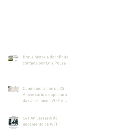
Breve historia do infinito,
contada por Luis Pousa
Conmemoración do 25
Aniversario da apertura
da casa-museo WFF e
presentación do libro
"Cine colonial en la
141 Aniversario do
Guinea española".
nacemento de WFF