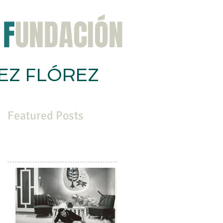
F
UNDACIÓN
EZ FLÓREZ
ación
Congreso
Noticias
Contacta
Featured Posts