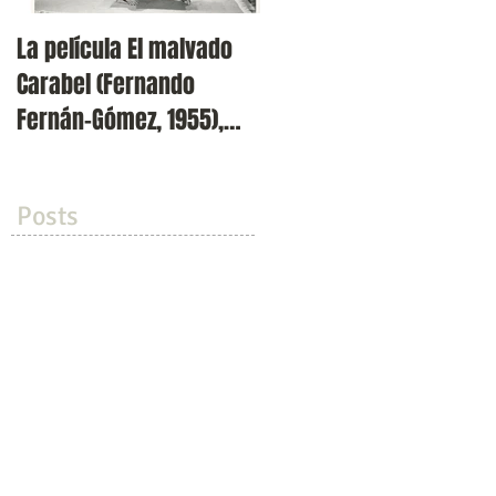
La película El malvado
Presentación de la
Carabel (Fernando
revista Volvoreta en
Fernán-Gómez, 1955),
Filmoteca Española (Cin
incluida en el ciclo 'Los
Doré)
dos exil
Posts