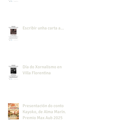
Escribir unha carta a...
Día do Xornalismo en
Villa Florentina
Presentación do conto
Kayoko, de Alma Marín.
Premio Max Aub 2025