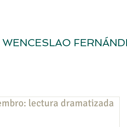
WENCESLAO FERNÁND
Inicio
Revista
Casa-Museo
Fundación WFF
Investig
embro: lectura dramatizada