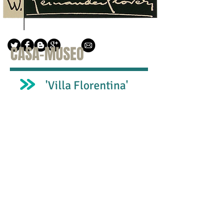
CASA-MUSEO
Autor:
'Villa Florentina'
Alex
Vázquez
Palacios