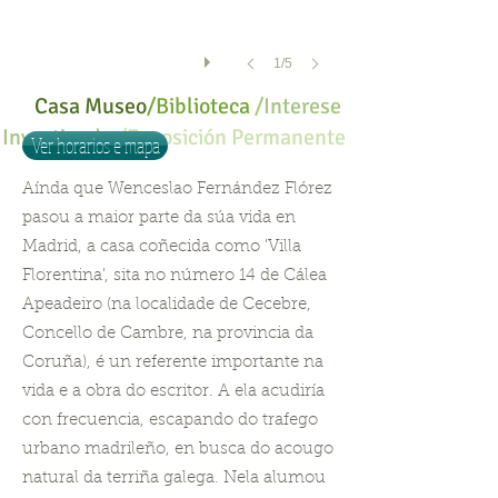
1/5
Casa Museo
/Biblioteca
/
Interese
Investigador
/Exposición Permanente
Ver horarios e mapa
Aínda que Wenceslao Fernández Flórez
pasou a maior parte da súa vida en
Madrid, a casa coñecida como 'Villa
Florentina', sita no número 14 de Cálea
Apeadeiro (na localidade de Cecebre,
Concello de Cambre, na provincia da
Coruña), é un referente importante na
vida e a obra do escritor. A ela acudiría
con frecuencia, escapando do trafego
urbano madrileño, en busca do acougo
natural da terriña galega. Nela alumou