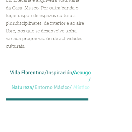
bibliotecaria e arquiveira voluntaria
da Casa-Museo. Por outra banda o
lugar dispón de espazos culturais
pluridisciplinares, de interior e ao aire
libre, nos que se desenvolve unha
variada programación de actividades
culturais.
Villa Florentina
/
Inspiración
/Acougo
/
Natureza
/
Entorno Máxico/
Místico
Se queres apoiar as nosas
iniciativas aportartando ben
recursos ou ben o teu tempo
estaremos encantados de contar coa