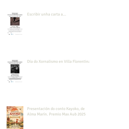
Escribir unha carta a...
Día do Xornalismo en Villa Florentina
Presentación do conto Kayoko, de
Alma Marín. Premio Max Aub 2025