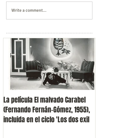
Write a comment...
La película El malvado Carabel
Presentación de
(Fernando Fernán-Gómez, 1955),
Volvoreta en F
incluida en el ciclo 'Los dos exil
(Cine Doré)