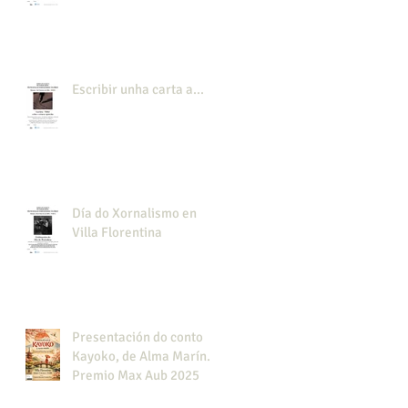
Escribir unha carta a...
Día do Xornalismo en
Villa Florentina
Presentación do conto
Kayoko, de Alma Marín.
Premio Max Aub 2025