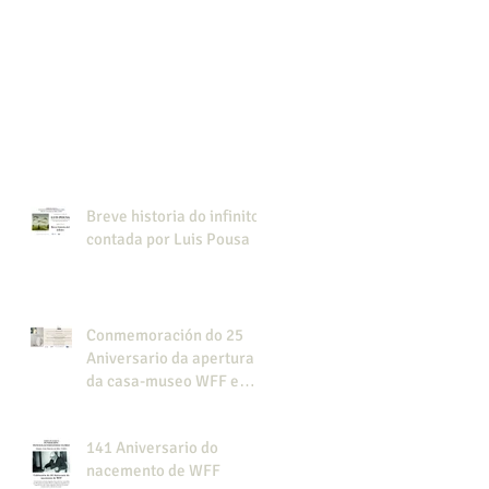
Breve historia do infinito,
contada por Luis Pousa
Conmemoración do 25
Aniversario da apertura
da casa-museo WFF e
presentación do libro
"Cine colonial en la
141 Aniversario do
Guinea española".
nacemento de WFF