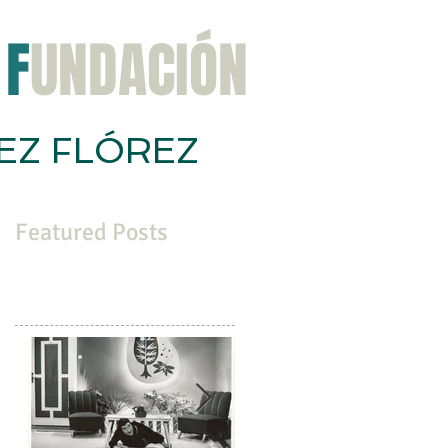
F
UNDACIÓN
EZ FLÓREZ
ación
Congreso
Noticias
Contacta
Featured Posts