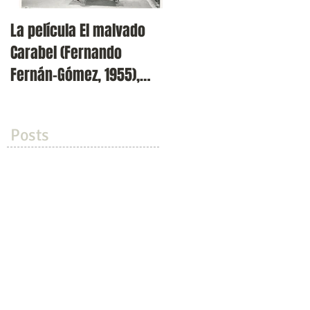
La película El malvado
Presentación de la
Carabel (Fernando
revista Volvoreta en
Fernán-Gómez, 1955),
Filmoteca Española (Cin
incluida en el ciclo 'Los
Doré)
dos exil
Posts