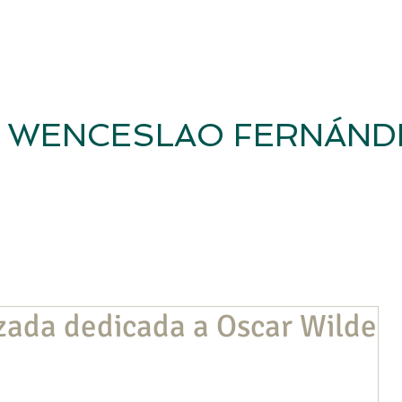
WENCESLAO FERNÁND
Inicio
Revista
Casa-Museo
Fundación WFF
Investig
zada dedicada a Oscar Wilde