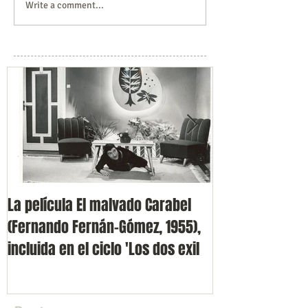
Write a comment...
La película El malvado Carabel
Presentación de
(Fernando Fernán-Gómez, 1955),
Volvoreta en F
incluida en el ciclo 'Los dos exil
(Cine Doré)