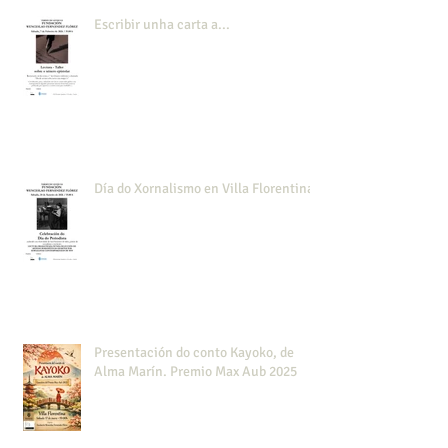
Escribir unha carta a...
Día do Xornalismo en Villa Florentina
Presentación do conto Kayoko, de
Alma Marín. Premio Max Aub 2025